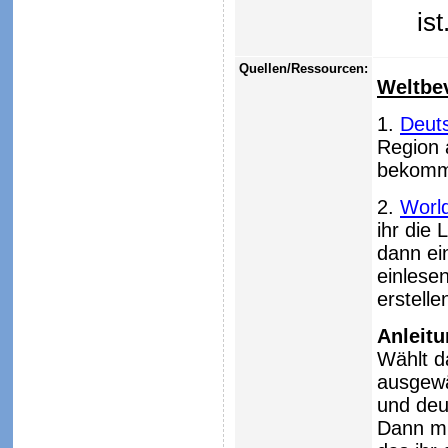
ist
Quellen/Ressourcen:
Weltbe
1.
Deuts
Region 
bekommt
2.
Worl
ihr die
dann ein
einlese
erstelle
Anleit
Wählt d
ausgewä
und deu
Dann mü