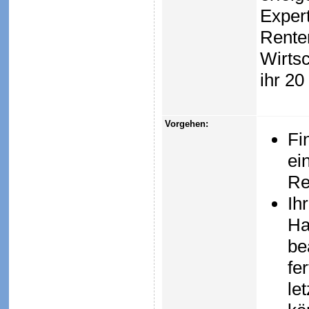
Expert
Renten
Wirts
ihr 20
Vorgehen:
Fi
ei
Re
Ih
Ha
be
fe
le