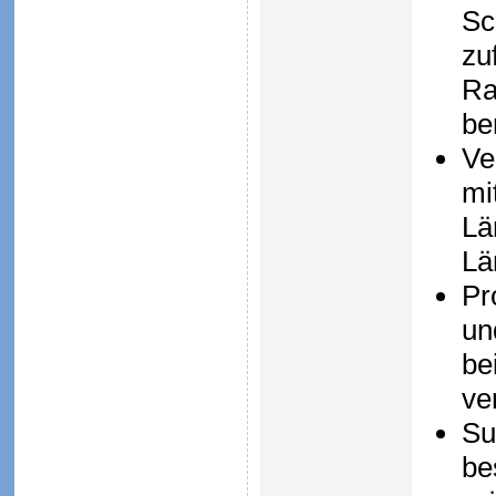
Sc
zu
Ra
be
Ve
mi
Lä
Lä
Pr
un
be
ve
Su
be