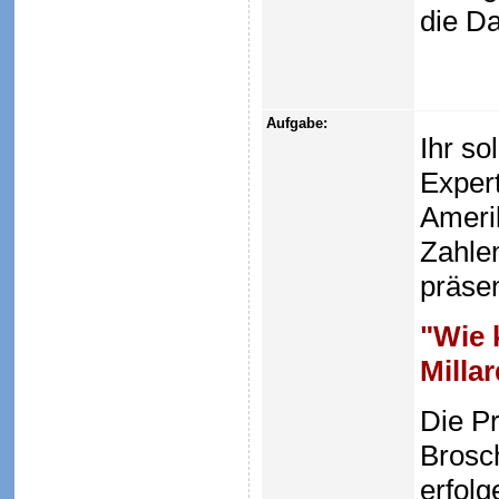
die D
Aufgabe:
Ihr so
Expert
Amerik
Zahle
präsen
"Wie 
Milla
Die Pr
Brosc
erfolg