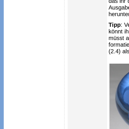
das ihr 
Ausgabe
herunte
Tipp
: V
könnt i
müsst a
formati
(2.4) a