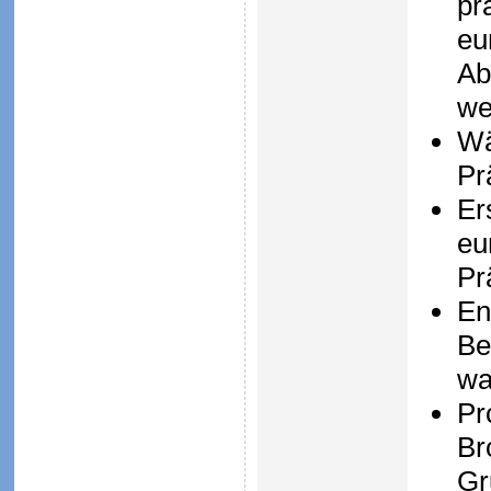
pr
eu
Ab
we
Wä
Pr
Er
eu
Pr
En
Be
wa
Pr
Br
Gr