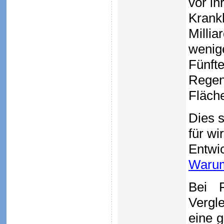
vor ih
Krankh
Milli
wenige
Fünft
Regenw
Fläch
Dies s
für wi
Entwic
Warum
Bei F
Vergl
eine 