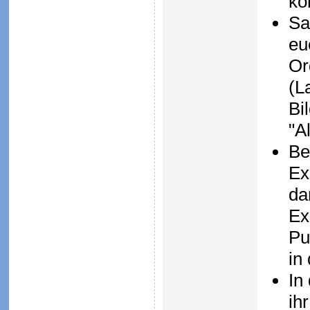
kö
Sa
eu
Or
(L
Bi
"A
Be
Ex
da
Ex
Pu
in
In
ih