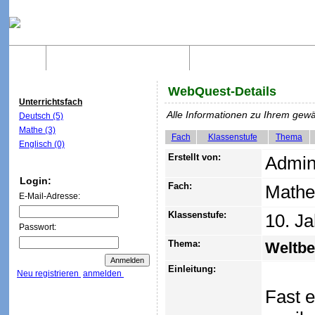
Home
Was sind WebQuests?
Aufbau von WebQuest
WebQuest-Details
Unterrichtsfach
Alle Informationen zu Ihrem gew
Deutsch (5)
Mathe (3)
Fach
Klassenstufe
Thema
Englisch (0)
Erstellt von:
Admini
Login:
Fach:
Mathe
E-Mail-Adresse:
Klassenstufe:
10. J
Passwort:
Thema:
Weltbe
Einleitung:
Neu registrieren
anmelden
Fast e