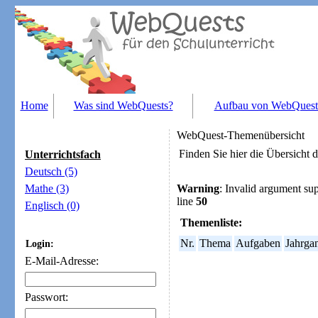
Home
Was sind WebQuests?
Aufbau von WebQuest
WebQuest-Themenübersicht
Finden Sie hier die Übersicht
Unterrichtsfach
Deutsch (5)
Mathe (3)
Warning
: Invalid argument sup
line
50
Englisch (0)
Themenliste:
Nr.
Thema
Aufgaben
Jahrga
Login:
E-Mail-Adresse:
Passwort: