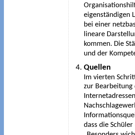
Organisationshil
eigenständigen L
bei einer netzba
lineare Darstell
kommen. Die Stär
und der Kompete
Quellen
Im vierten Schri
zur Bearbeitung 
Internetadressen
Nachschlagewerk
Informationsquel
dass die Schüler
„Besonders wicht