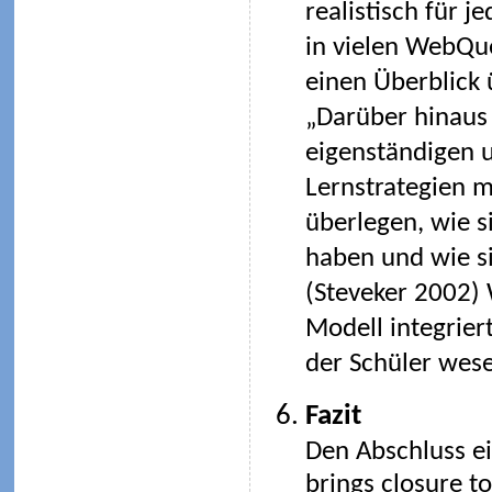
realistisch für 
in vielen WebQue
einen Überblick 
„Darüber hinaus 
eigenständigen u
Lernstrategien mö
überlegen, wie s
haben und wie si
(Steveker 2002)
Modell integrier
der Schüler wese
Fazit
Den Abschluss ei
brings closure t