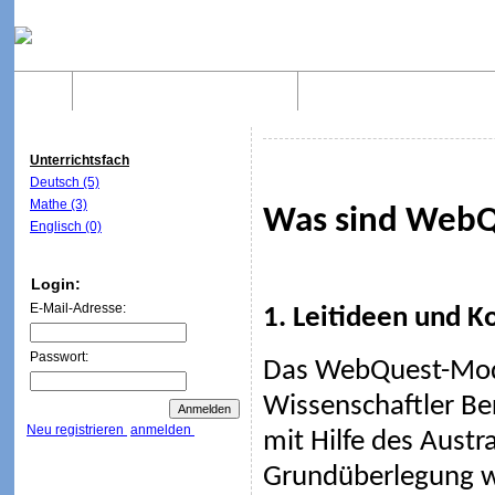
Home
Was sind WebQuests?
Aufbau von WebQuest
Unterrichtsfach
Deutsch (5)
Mathe (3)
Was sind WebQ
Englisch (0)
Login:
E-Mail-Adresse:
1. Leitideen und K
Passwort:
Das WebQuest-Mod
Wissenschaftler Be
Neu registrieren
anmelden
mit Hilfe des Austr
Grundüberlegung wa