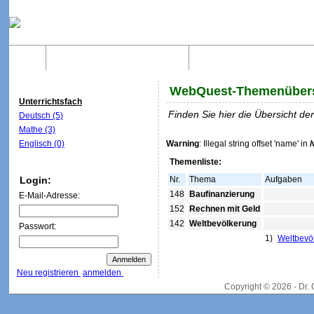
Home
Was sind WebQuests?
Aufbau von WebQuest
WebQuest-Themenübers
Unterrichtsfach
Finden Sie hier die Übersicht d
Deutsch (5)
Mathe (3)
Englisch (0)
Warning
: Illegal string offset 'name' in
Themenliste:
Login:
Nr.
Thema
Aufgaben
148
Baufinanzierung
E-Mail-Adresse:
152
Rechnen mit Geld
142
Weltbevölkerung
Passwort:
1)
Weltbevö
Neu registrieren
anmelden
Copyright © 2026 - Dr.