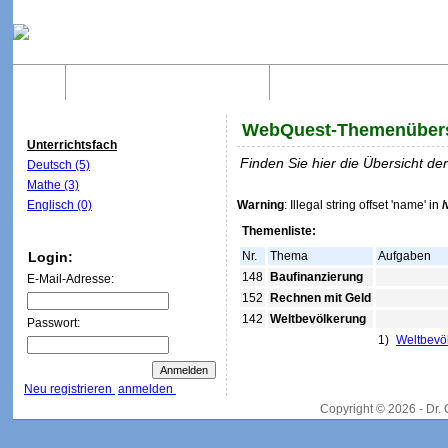
Home
Was sind WebQuests?
Aufbau von WebQuest
WebQuest-Themenübers
Unterrichtsfach
Finden Sie hier die Übersicht d
Deutsch (5)
Mathe (3)
Englisch (0)
Warning
: Illegal string offset 'name' in
Themenliste:
Login:
Nr.
Thema
Aufgaben
148
Baufinanzierung
E-Mail-Adresse:
152
Rechnen mit Geld
142
Weltbevölkerung
Passwort:
1)
Weltbevö
Neu registrieren
anmelden
Copyright © 2026 - Dr.