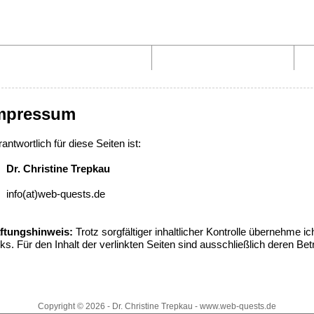
Aufbau von WebQuests
Links und Materialien
mpressum
antwortlich für diese Seiten ist:
Dr. Christine Trepkau
info(at)web-quests.de
ftungshinweis:
Trotz sorgfältiger inhaltlicher Kontrolle übernehme ic
ks. Für den Inhalt der verlinkten Seiten sind ausschließlich deren Bet
Copyright © 2026 - Dr. Christine Trepkau - www.web-quests.de