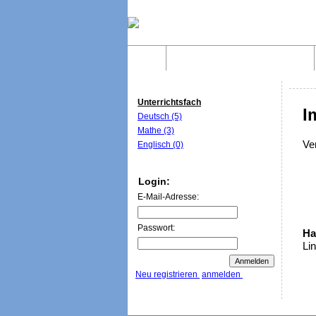
Home
Was sind WebQuests?
Unterrichtsfach
I
Deutsch (5)
Mathe (3)
Ver
Englisch (0)
Login:
E-Mail-Adresse:
Passwort:
Ha
Lin
Neu registrieren
anmelden