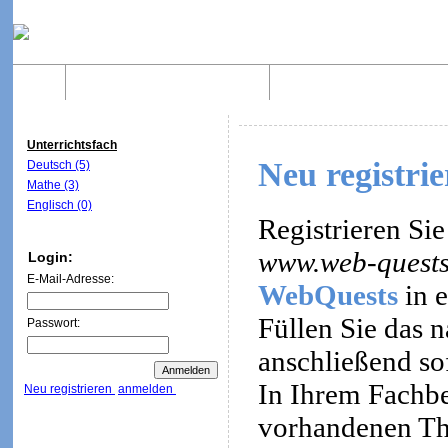
Home
Was sind WebQuests?
Aufbau von WebQuest
Unterrichtsfach
Neu registri
Deutsch (5)
Mathe (3)
Englisch (0)
Registrieren Sie
www.web-quests
Login:
E-Mail-Adresse:
WebQuests
in e
Füllen Sie das 
Passwort:
anschließend so
In Ihrem Fachbe
Neu registrieren
anmelden
vorhandenen Th