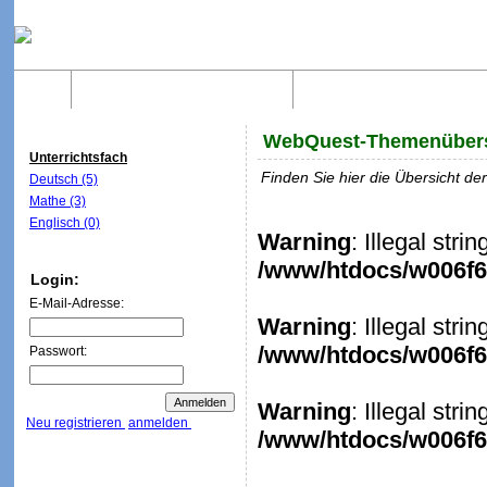
Home
Was sind WebQuests?
Aufbau von WebQuest
WebQuest-Themenübers
Unterrichtsfach
Finden Sie hier die Übersicht d
Deutsch (5)
Mathe (3)
Englisch (0)
Warning
: Illegal stri
/www/htdocs/w006f6c
Login:
E-Mail-Adresse:
Warning
: Illegal stri
/www/htdocs/w006f6c
Passwort:
Warning
: Illegal stri
Neu registrieren
anmelden
/www/htdocs/w006f6c