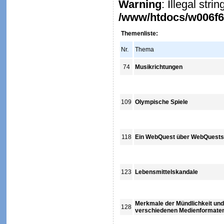
Warning
: Illegal stri
/www/htdocs/w006f6c
Themenliste:
Nr.
Thema
74
Musikrichtungen
109
Olympische Spiele
118
Ein WebQuest über WebQuests
123
Lebensmittelskandale
Merkmale der Mündlichkeit und S
128
verschiedenen Medienformate