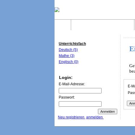
Home
Was sind WebQuests?
Unterrichtsfach
E
Deutsch (5)
Mathe (3)
Englisch (0)
Ge
be
Login:
E-Mail-Adresse:
E-Ma
Pass
Passwort:
Neu registrieren
anmelden