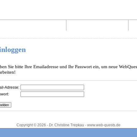
Aufbau von WebQuests
Links und Materialien
inloggen
ben Sie bitte Ihre Emailadresse und Ihr Passwort ein, um neue WebQues
arbeiten!
il-Adresse:
wort:
Copyright © 2026 - Dr. Christine Trepkau - www.web-quests.de