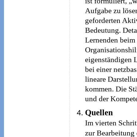
ist formuliert, „
Aufgabe zu lösen
geforderten Aktiv
Bedeutung. Detai
Lernenden beim 
Organisationshil
eigenständigen L
bei einer netzba
lineare Darstell
kommen. Die Stär
und der Kompete
Quellen
Im vierten Schri
zur Bearbeitung 