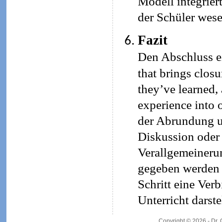
Modell integrier
der Schüler wese
Fazit
Den Abschluss ei
that brings closu
they’ve learned,
experience into 
der Abrundung un
Diskussion oder
Verallgemeineru
gegeben werden (
Schritt eine Ve
Unterricht darste
Copyright © 2026 - Dr.