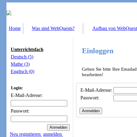
Home
Was sind WebQuests?
Aufbau von WebQuest
Unterrichtsfach
Einloggen
Deutsch (5)
Mathe (3)
Geben Sie bitte Ihre Emaila
Englisch (0)
bearbeiten!
Login:
E-Mail-Adresse:
E-Mail-Adresse:
Passwort:
Passwort:
Neu registrieren
anmelden