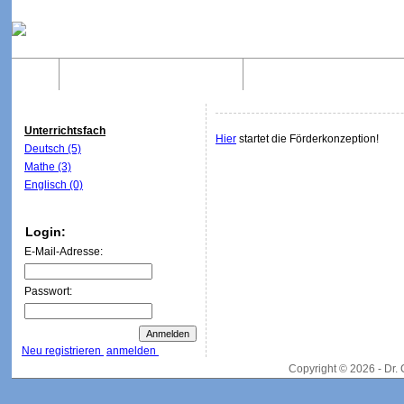
Home
Was sind WebQuests?
Aufbau von WebQuest
Unterrichtsfach
Hier
startet die Förderkonzeption!
Deutsch (5)
Mathe (3)
Englisch (0)
Login:
E-Mail-Adresse:
Passwort:
Neu registrieren
anmelden
Copyright © 2026 - Dr.