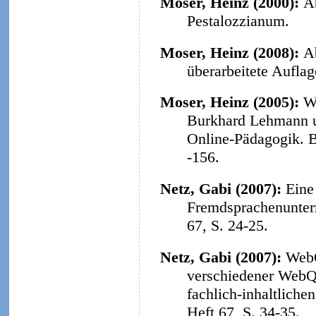
Moser, Heinz (2000):
A
Pestalozzianum.
Moser, Heinz (2008):
A
überarbeitete Aufla
Moser, Heinz (2005):
W
Burkhard Lehmann u
Online-Pädagogik. B
-156.
Netz, Gabi (2007):
Eine
Fremdsprachenunterr
67, S. 24-25.
Netz, Gabi (2007):
WebQ
verschiedener WebQu
fachlich-inhaltliche
Heft 67, S. 34-35.