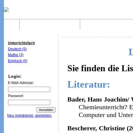
Home
Was sind WebQuests?
Aufbau von WebQuest
Unterrichtsfach
Deutsch (5)
Mathe (3)
Englisch (0)
Sie finden die Li
Login:
Literatur:
E-Mail-Adresse:
Passwort:
Bader, Hans Joachim/ W
Chemieunterricht? E
Computer und Unterri
Neu registrieren
anmelden
Bescherer, Christine (