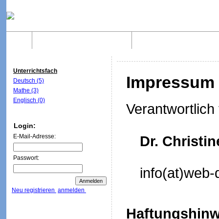
Home
Was sind WebQuests?
Aufbau von WebQuest
Unterrichtsfach
Impressum
Deutsch (5)
Mathe (3)
Englisch (0)
Verantwortlich 
Login:
E-Mail-Adresse:
Dr. Christi
Passwort:
info(at)web-
Neu registrieren
anmelden
Haftungshinw