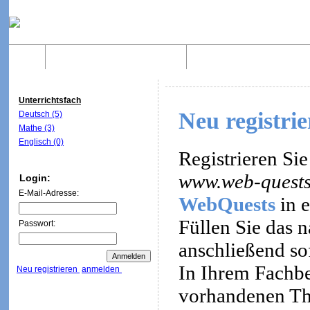
Home
Was sind WebQuests?
Aufbau von WebQuest
Unterrichtsfach
Neu registri
Deutsch (5)
Mathe (3)
Englisch (0)
Registrieren Sie
www.web-quests
Login:
E-Mail-Adresse:
WebQuests
in e
Füllen Sie das 
Passwort:
anschließend so
In Ihrem Fachbe
Neu registrieren
anmelden
vorhandenen Th