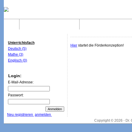
Home
Was sind WebQuests?
Aufbau von WebQuest
Unterrichtsfach
Hier
startet die Förderkonzeption!
Deutsch (5)
Mathe (3)
Englisch (0)
Login:
E-Mail-Adresse:
Passwort:
Neu registrieren
anmelden
Copyright © 2026 - Dr.