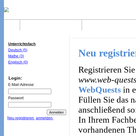
Home
Was sind WebQuests?
Aufbau von WebQuest
Unterrichtsfach
Neu registri
Deutsch (5)
Mathe (3)
Englisch (0)
Registrieren Sie
www.web-quests
Login:
E-Mail-Adresse:
WebQuests
in e
Füllen Sie das 
Passwort:
anschließend so
In Ihrem Fachbe
Neu registrieren
anmelden
vorhandenen Th