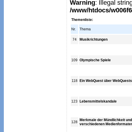
Warning
: Illegal stri
/www/htdocs/w006f6c
Themenliste:
Nr.
Thema
74
Musikrichtungen
109
Olympische Spiele
118
Ein WebQuest über WebQuests
123
Lebensmittelskandale
Merkmale der Mündlichkeit und S
128
verschiedenen Medienformate