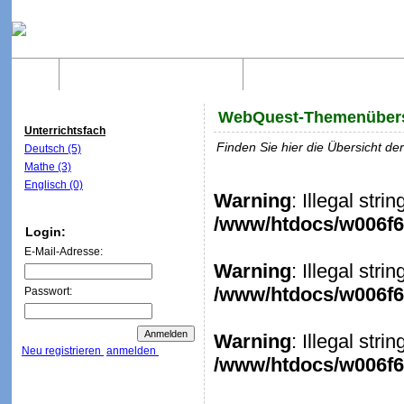
Home
Was sind WebQuests?
Aufbau von WebQuest
WebQuest-Themenübers
Unterrichtsfach
Finden Sie hier die Übersicht d
Deutsch (5)
Mathe (3)
Englisch (0)
Warning
: Illegal stri
/www/htdocs/w006f6c
Login:
E-Mail-Adresse:
Warning
: Illegal stri
/www/htdocs/w006f6c
Passwort:
Warning
: Illegal stri
Neu registrieren
anmelden
/www/htdocs/w006f6c