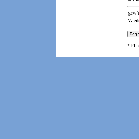
gew¨n
Wied
* Pfli