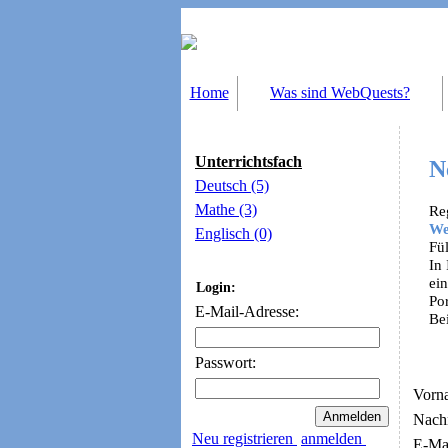
Home
Was sind WebQuests?
Unterrichtsfach
N
Deutsch (5)
Mathe (3)
Reg
We
Englisch (0)
Fü
In
ei
Login:
Por
E-Mail-Adresse:
Be
Passwort:
Vorn
Nach
Neu registrieren
anmelden
E-Mai