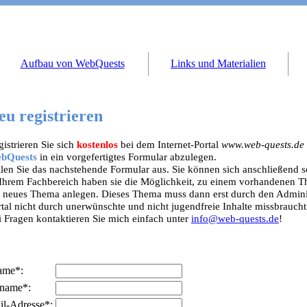
Aufbau von WebQuests
Links und Materialien
eu registrieren
istrieren Sie sich
kostenlos
bei dem Internet-Portal
www.web-quests.de
bQuests
in ein vorgefertigtes Formular abzulegen.
llen Sie das nachstehende Formular aus. Sie können sich anschließend s
 Ihrem Fachbereich haben sie die Möglichkeit, zu einem vorhandenen 
n neues Thema anlegen. Dieses Thema muss dann erst durch den Administ
tal nicht durch unerwünschte und nicht jugendfreie Inhalte missbraucht
i Fragen kontaktieren Sie mich einfach unter
info@web-quests.de
!
ame*:
name*:
l-Adresse*: