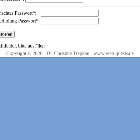
schtes Passwort*:
erholung Passwort*:
chtfelder, bitte ausf¨llen
Copyright © 2026 - Dr. Christine Trepkau - www.web-quests.de