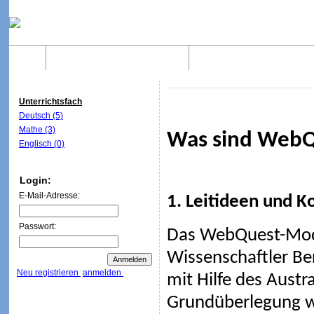
Home
Was sind WebQuests?
Aufbau von WebQuest
Unterrichtsfach
Deutsch (5)
Mathe (3)
Was sind WebQ
Englisch (0)
Login:
E-Mail-Adresse:
1. Leitideen und K
Passwort:
Das WebQuest-Mod
Wissenschaftler Be
Neu registrieren
anmelden
mit Hilfe des Austr
Grundüberlegung wa