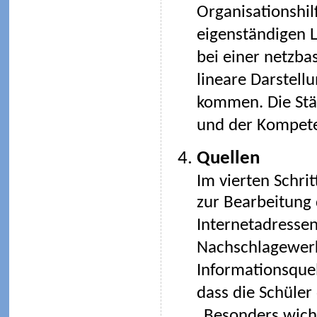
Organisationshil
eigenständigen L
bei einer netzba
lineare Darstell
kommen. Die Stär
und der Kompete
Quellen
Im vierten Schri
zur Bearbeitung 
Internetadressen
Nachschlagewerk
Informationsquel
dass die Schüler
„Besonders wicht