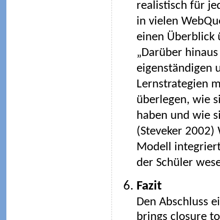
realistisch für 
in vielen WebQue
einen Überblick 
„Darüber hinaus 
eigenständigen u
Lernstrategien mö
überlegen, wie s
haben und wie si
(Steveker 2002)
Modell integrier
der Schüler wese
Fazit
Den Abschluss ei
brings closure t