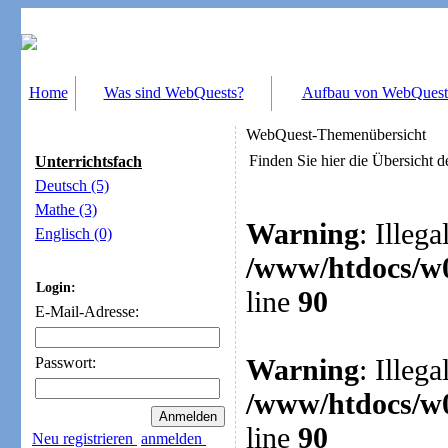
Home
Was sind WebQuests?
Aufbau von WebQuest
WebQuest-Themenübersicht
Finden Sie hier die Übersicht
Unterrichtsfach
Deutsch (5)
Mathe (3)
Warning
: Illega
Englisch (0)
/www/htdocs/w0
Login:
line
90
E-Mail-Adresse:
Warning
: Illega
Passwort:
/www/htdocs/w0
line
90
Neu registrieren
anmelden