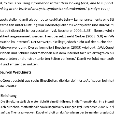
ll, to focus on using information rather than looking for it, and to support
inking at the levels of analysis, synthesis and evaluation.” (Dodge 1997)
sts stellen damit als computergestützte Lehr-/ Lernarrangements eine Stü
tarbeiten unter Nutzung von Internetquellen zu konzipieren und durchzuf
tarbeit übersichtlich zu gestalten (vgl. Bescherer 2003, S.28). Ebenso wi
ektiert angesammelt werden. Frei übersetzt sieht Gerber (2003, S.8) ein W
suche im Internet“. Der Schwerpunkt liegt jedoch nicht auf der Suche der
iterverwendung. Dieses formuliert Bescherer (2005) wie folgt: „WebQuests
rinnen und Schüler Informationen aus dem Internet fachlich ertragreich n
ewerteten und unstrukturierten Seiten verlieren.“ Damit verfolgt man auß
ll und effizient zu nutzen.
fbau von WebQuests
bQuest besteht aus sechs Einzelteilen, die klar definierte Aufgaben beinha
de Schritte:
Einleitung
Die Einleitung stellt als ersten Schritt eine Einführung in die Thematik dar. Ihre Inte
sich zu ziehen. Motivationale sowie kognitive Wirkungen (vgl. Bescherer 2002, S. 77)
auf das Thema zu wecken. Dabei wird oft an das Vorwissen der Lernenden angeknüpft 