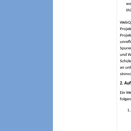
we
th
WebQue
Projek
Projek
unrefl
Spuren
und We
Schüle
an unb
sinnvo
2. Au
Ein We
folgen