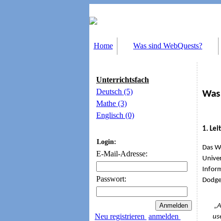
Home
Was sind WebQuests?
Unterrichtsfach
Deutsch (5)
Was
Mathe (3)
Englisch (0)
1. Le
Login:
Das W
E-Mail-Adresse:
Univer
Inform
Passwort:
Dodge 
„A Web
Neu registrieren
anmelden
us