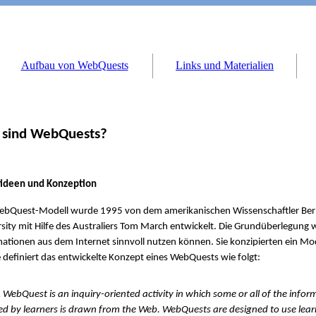
Aufbau von WebQuests
Links und Materialien
 sind WebQuests?
itideen und Konzeption
ebQuest-Modell wurde 1995 von dem amerikanischen Wissenschaftler Bern
sity mit Hilfe des Australiers Tom March entwickelt. Die Grundüberlegung w
ationen aus dem Internet sinnvoll nutzen können. Sie konzipierten ein Mo
definiert das entwickelte Konzept eines WebQuests wie folgt:
Quest is an inquiry-oriented activity in which some or all of the infor
ed by learners is drawn from the Web. WebQuests are designed to use lear