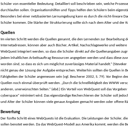
Schüler von essentieller Bedeutung. Detailliert soll beschrieben sein, welche Proze
durchlaufen sollen. Organisationshilfen und Tipps helfen den Schülern beim eigenstä
Besonders bei einer netzbasierten Lernumgebung kann es durch die nicht-lineare Da
Schüler kommen. Die Stärke der Strukturierung sollte sich nach dem Alter und der 
Quellen
Im vierten Schritt werden die Quellen genannt, die den Lernenden zur Bearbeitung d
Internetadressen, können aber auch Bücher, Artikel, Nachschlagewerke und weitere M
WebQuest integriert werden, so dass die Schüler direkt auf die Quellenangaben zugre
jedem inhaltlichen Arbeitsauftrag Ressourcen angegeben werden und dass diese zuvo
worden sind, so dass es sich um möglichst zuverlässiges Material handelt.“ (Steveker 
nicht genau der Lösung der Aufgabe entsprechen. Weiterhin sollten die Quellen in B
Fähigkeiten der Schüler angemessen sein (vgl. Bescherer 2002, S. 79). Vor Beginn des
Quellen noch einmal überprüft werden. „Durch die Schnelllebigkeit des WWW versc
anderen, unerwünschten Seiten.“ (ebd.) Ein Vorteil von WebQuest soll das Vorgeben vo
cyberspace“ minimiert wird. Das eigenständige Recherchieren der Schüler soll jed
und Alter der Schüler können viele genaue Angaben gemacht werden oder offene R
Bewertung
Der fünfte Schritt eines WebQuests ist die Evaluation. Die Leistungen der Schüler, 
sollen benotet werden. Da das WebQuest-Modell aus Amerika kommt, werden die Bew