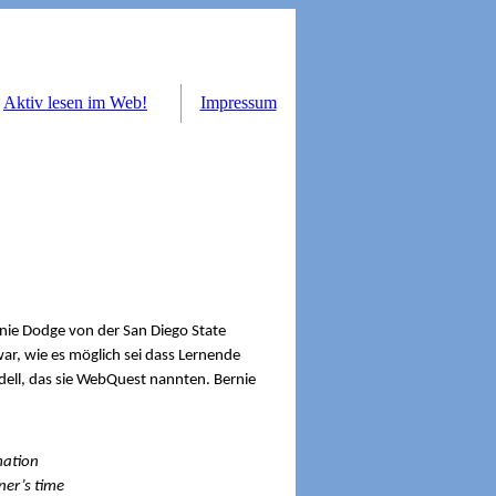
Aktiv lesen im Web!
Impressum
ie Dodge von der San Diego State
ar, wie es möglich sei dass Lernende
dell, das sie WebQuest nannten. Bernie
mation
ner’s time