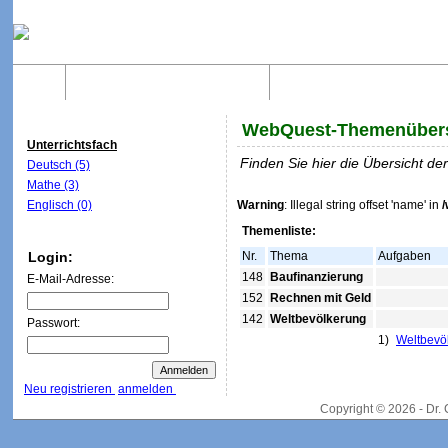
Home
Was sind WebQuests?
Aufbau von WebQuest
WebQuest-Themenübers
Unterrichtsfach
Finden Sie hier die Übersicht d
Deutsch (5)
Mathe (3)
Englisch (0)
Warning
: Illegal string offset 'name' in
Themenliste:
Login:
Nr.
Thema
Aufgaben
148
Baufinanzierung
E-Mail-Adresse:
152
Rechnen mit Geld
142
Weltbevölkerung
Passwort:
1)
Weltbevö
Neu registrieren
anmelden
Copyright © 2026 - Dr.