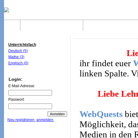
Home
Was sind WebQuests?
Aufbau von WebQuest
Unterrichtsfach
Li
Deutsch (5)
Mathe (3)
ihr findet euer
Englisch (0)
linken Spalte. 
Login:
E-Mail-Adresse:
Liebe Lehr
Passwort:
WebQuests
biet
Neu registrieren
anmelden
Möglichkeit, da
Medien in den R