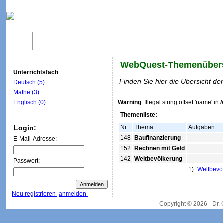
Home
Was sind WebQuests?
Aufbau von WebQuest
WebQuest-Themenübers
Unterrichtsfach
Finden Sie hier die Übersicht d
Deutsch (5)
Mathe (3)
Englisch (0)
Warning
: Illegal string offset 'name' in
Themenliste:
Login:
Nr.
Thema
Aufgaben
148
Baufinanzierung
E-Mail-Adresse:
152
Rechnen mit Geld
142
Weltbevölkerung
Passwort:
1)
Weltbevö
Neu registrieren
anmelden
Copyright © 2026 - Dr.