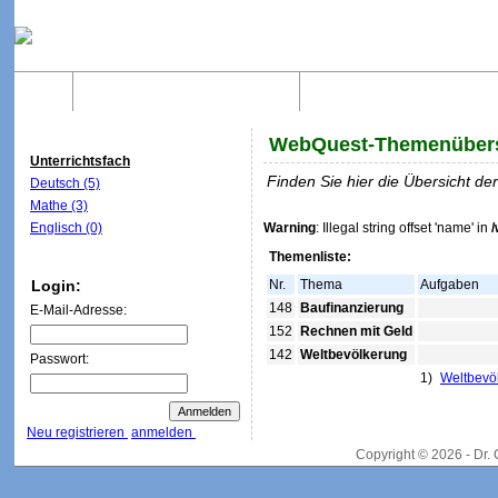
Home
Was sind WebQuests?
Aufbau von WebQuest
WebQuest-Themenübers
Unterrichtsfach
Finden Sie hier die Übersicht d
Deutsch (5)
Mathe (3)
Englisch (0)
Warning
: Illegal string offset 'name' in
Themenliste:
Login:
Nr.
Thema
Aufgaben
148
Baufinanzierung
E-Mail-Adresse:
152
Rechnen mit Geld
142
Weltbevölkerung
Passwort:
1)
Weltbevö
Neu registrieren
anmelden
Copyright © 2026 - Dr.