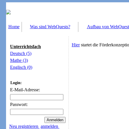
Home
Was sind WebQuests?
Aufbau von WebQuest
Hier
startet die Förderkonzepti
Unterrichtsfach
Deutsch (5)
Mathe (3)
Englisch (0)
Login:
E-Mail-Adresse:
Passwort:
Neu registrieren
anmelden