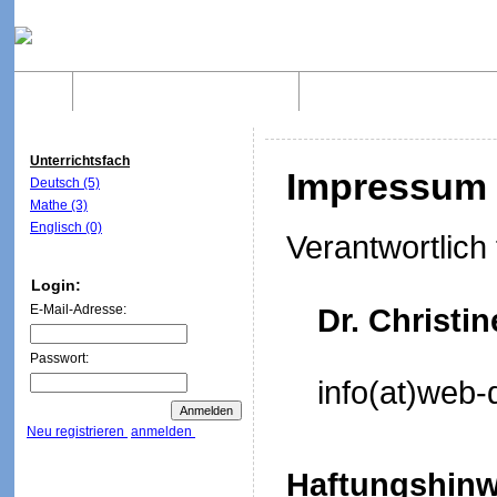
Home
Was sind WebQuests?
Aufbau von WebQuest
Unterrichtsfach
Impressum
Deutsch (5)
Mathe (3)
Englisch (0)
Verantwortlich 
Login:
E-Mail-Adresse:
Dr. Christi
Passwort:
info(at)web-
Neu registrieren
anmelden
Haftungshinw